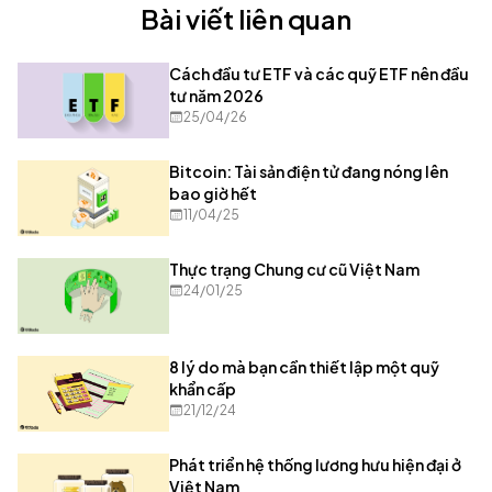
Bài viết liên quan
Cách đầu tư ETF và các quỹ ETF nên đầu
tư năm 2026
25/04/26
Bitcoin: Tài sản điện tử đang nóng lên
bao giờ hết
11/04/25
Thực trạng Chung cư cũ Việt Nam
24/01/25
8 lý do mà bạn cần thiết lập một quỹ
khẩn cấp
21/12/24
Phát triển hệ thống lương hưu hiện đại ở
Việt Nam