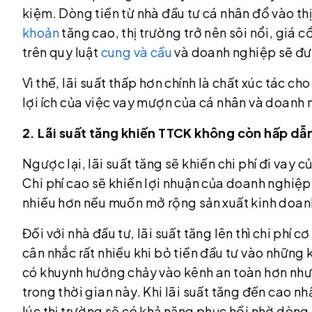
kiệm. Dòng tiền từ nhà đầu tư cá nhân đổ vào t
khoản
tăng cao, thị trường trở nên sôi nổi, giá 
trên quy luật
cung và cầu
và doanh nghiệp sẽ đượ
Vì thế, lãi suất thấp hơn chính là chất xúc tác 
lợi ích của việc vay mượn của cá nhân và doanh 
2. Lãi suất tăng khiến TTCK không còn hấp dẫn 
Ngược lại, lãi suất tăng sẽ khiến chi phí đi vay
Chi phí cao sẽ khiến lợi nhuận của doanh nghiệp
nhiều hơn nếu muốn mở rộng sản xuất kinh doan
Đối với nhà đầu tư, lãi suất tăng lên thì chi phí 
cân nhắc rất nhiều khi bỏ tiền đầu tư vào những 
có khuynh hướng chảy vào kênh an toàn hơn như 
trong thời gian này. Khi lãi suất tăng đến cao n
lúc thị trường sẽ có khả năng phục hồi nhờ dòng 