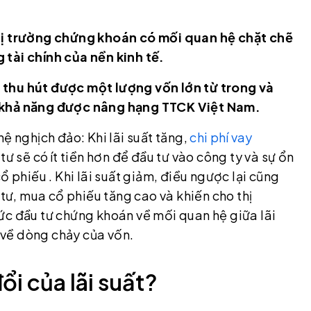
thị trường chứng khoán có mối quan hệ chặt chẽ
 tài chính của nền kinh tế.
 thu hút được một lượng vốn lớn từ trong và
à khả năng được nâng hạng TTCK Việt Nam.
ệ nghịch đảo: Khi lãi suất tăng,
chi phí vay
ư sẽ có ít tiền hơn để đầu tư vào công ty và sự ổn
ổ phiếu . Khi lãi suất giảm, điều ngược lại cũng
 tư, mua cổ phiếu tăng cao và khiến cho thị
ức đầu tư chứng khoán về mối quan hệ giữa lãi
n về dòng chảy của vốn.
ổi của lãi suất?