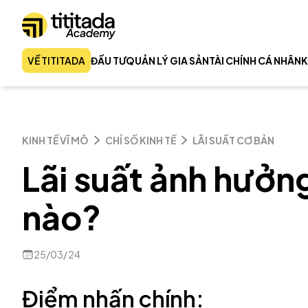
VỀ TITITADA
ĐẦU TƯ
QUẢN LÝ GIA SẢN
TÀI CHÍNH CÁ NHÂN
K
KINH TẾ VĨ MÔ
CHỈ SỐ KINH TẾ
LÃI SUẤT CƠ BẢN
Lãi suất ảnh hưởn
nào?
25/03/24
Điểm nhấn chính: