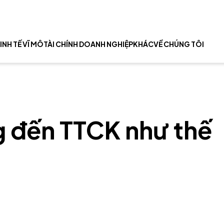
INH TẾ VĨ MÔ
TÀI CHÍNH DOANH NGHIỆP
KHÁC
VỀ CHÚNG TÔI
g đến TTCK như thế