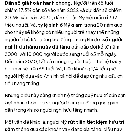
Dân số già hoá nhanh chóng.
Người trên 65 tuổi
chiếm 17.3% dân số vào năm 2022 và dự kiến sẽ chiếm
20.6% vào năm 2030; dân số của Mỹ hiện xấp xỉ 332
triệu người. Và,
tỷ lệ sinh ở Mỹ giảm
trong 20 năm qua
cho thấy sẽ không có nhiều người trẻ thay thế những
người rời bỏ lực lượng lao động. Trong khi đó,
số người
nghỉ hưu hàng ngày đã tăng
gần gấp đôi kể từ năm
2000, với 10,000 người bước sang tuổi 65 mỗi ngày.
Đến năm 2030, tất cả những người thuộc thế hệ baby
boomer sẽ trên 65 tuổi. Và, hiện khoảng 1/4 tổng số
người Mỹ dựa vào An sinh xã hội để đáp ứng nhu cầu chi
tiêu hàng tháng.
Những điều này càng khiến hệ thống quỹ hưu trí dần cạn
kiệt nhanh hơn, bởi số người tham gia đóng góp giảm
dần trong khi số người nghỉ hưu tăng nhanh.
Một vấn đề khác là, người Mỹ
rút tiền tiết kiệm hưu trí
sớm
thông qua các khoản vay đang gia tăng, điều này