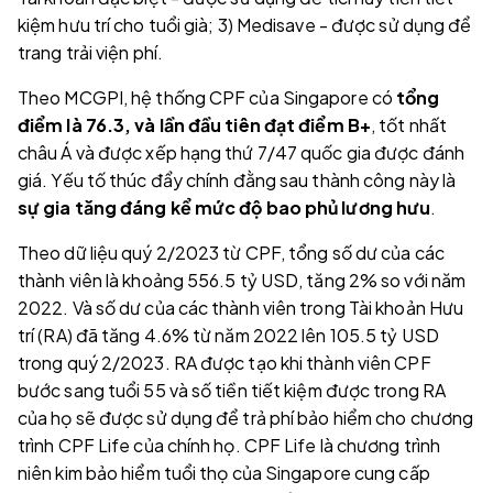
kiệm hưu trí cho tuổi già; 3) Medisave - được sử dụng để
trang trải viện phí.
Theo MCGPI, hệ thống CPF của Singapore có
tổng
điểm là 76.3, và lần đầu tiên đạt điểm B+
, tốt nhất
châu Á và được xếp hạng thứ 7/47 quốc gia được đánh
giá. Yếu tố thúc đẩy chính đằng sau thành công này là
sự gia tăng đáng kể mức độ bao phủ lương hưu
.
Theo dữ liệu quý 2/2023 từ CPF, tổng số dư của các
thành viên là khoảng 556.5 tỷ USD, tăng 2% so với năm
2022. Và số dư của các thành viên trong Tài khoản Hưu
trí (RA) đã tăng 4.6% từ năm 2022 lên 105.5 tỷ USD
trong quý 2/2023. RA được tạo khi thành viên CPF
bước sang tuổi 55 và số tiền tiết kiệm được trong RA
của họ sẽ được sử dụng để trả phí bảo hiểm cho chương
trình CPF Life của chính họ. CPF Life là chương trình
niên kim bảo hiểm tuổi thọ của Singapore cung cấp