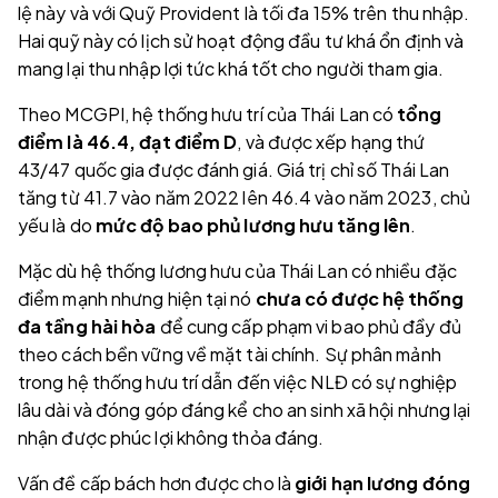
lệ này và với Quỹ Provident là tối đa 15% trên thu nhập.
Hai quỹ này có lịch sử hoạt động đầu tư khá ổn định và
mang lại thu nhập lợi tức khá tốt cho người tham gia.
Theo MCGPI, hệ thống hưu trí của Thái Lan có
tổng
điểm là 46.4, đạt điểm D
, và được xếp hạng thứ
43/47 quốc gia được đánh giá. Giá trị chỉ số Thái Lan
tăng từ 41.7 vào năm 2022 lên 46.4 vào năm 2023, chủ
yếu là do
mức độ bao phủ lương hưu tăng lên
.
Mặc dù hệ thống lương hưu của Thái Lan có nhiều đặc
điểm mạnh nhưng hiện tại nó
chưa có được hệ thống
đa tầng hài hòa
để cung cấp phạm vi bao phủ đầy đủ
theo cách bền vững về mặt tài chính. Sự phân mảnh
trong hệ thống hưu trí dẫn đến việc NLĐ có sự nghiệp
lâu dài và đóng góp đáng kể cho an sinh xã hội nhưng lại
nhận được phúc lợi không thỏa đáng.
Vấn đề cấp bách hơn được cho là
giới hạn lương đóng