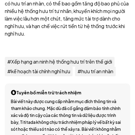
có hưu trí an nhàn, có thể bao gồm tăng độ bao phủ của
nhiều hệ thống hưu trí tư nhân, khuyến khích mọi người
làm việc lâu hơn một chút, tăng mức tài trợ dành cho
nghỉ hưu, và hạn chế việc rút tiền từ hệ thống trước khi
nghỉ hưu.
#
Xếp hạng an ninh hệ thống hưu trí trên thế giới
#
kế hoạch tài chính nghỉ hưu
#
hưu trí an nhàn
Tuyên bố miễn trừ trách nhiệm
Bài viết này được cung cấp nhằm mục đích thông tin và
tham khảo chung. Mặc dù đã cố gắng đảm bảo tính chính
xác và độ tin cậy của các thông tin và dữ liệu được trình
bày, Tititada không chịu trách nhiệm pháp lý về bất kỳ sai
sót hoặc thiếu sót nào có thể xảy ra. Bài viết không nhằm