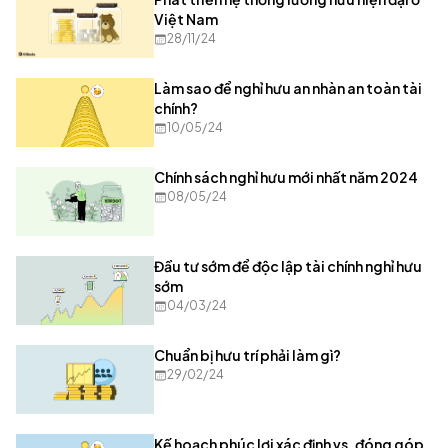
Việt Nam
28/11/24
Làm sao để nghỉ hưu an nhàn an toàn tài
chính?
10/05/24
Chính sách nghỉ hưu mới nhất năm 2024
08/05/24
Đầu tư sớm để độc lập tài chính nghỉ hưu
sớm
04/03/24
Chuẩn bị hưu trí phải làm gì?
29/02/24
Kế hoạch phúc lợi xác định vs. đóng góp