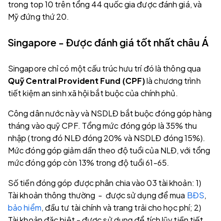
trong top 10 trên tổng 44 quốc gia được đánh giá, và
Mỹ đứng thứ 20.
Singapore - Được đánh giá tốt nhất châu Á
Singapore chỉ có một cấu trúc hưu trí đó là thông qua
Quỹ Central Provident Fund (CPF)
là chương trình
tiết kiệm an sinh xã hội bắt buộc của chính phủ.
Công dân nước này và NSDLĐ bắt buộc đóng góp hàng
tháng vào quỹ CPF. Tổng mức đóng góp là 35% thu
nhập (trong đó NLĐ đóng 20% và NSDLĐ đóng 15%).
Mức đóng góp giảm dần theo độ tuổi của NLĐ, với tổng
mức đóng góp còn 13% trong độ tuổi 61-65.
Số tiền đóng góp được phân chia vào 03 tài khoản: 1)
Tài khoản thông thường - được sử dụng để mua
BĐS
,
bảo hiểm
, đầu tư tài chính và trang trải cho học phí; 2)
Tài khoản đặc biệt - được sử dụng để tích lũy tiền tiết