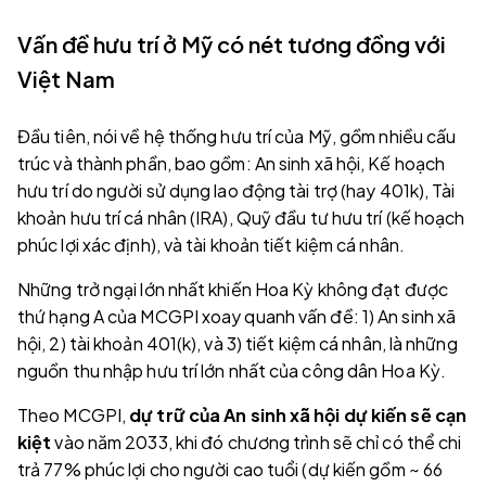
Vấn đề hưu trí ở Mỹ có nét tương đồng với
Việt Nam
Đầu tiên, nói về hệ thống hưu trí của Mỹ, gồm nhiều cấu
trúc và thành phần, bao gồm: An sinh xã hội, Kế hoạch
hưu trí do người sử dụng lao động tài trợ (hay 401k), Tài
khoản hưu trí cá nhân (IRA), Quỹ đầu tư hưu trí (kế hoạch
phúc lợi xác định), và tài khoản tiết kiệm cá nhân.
Những trở ngại lớn nhất khiến Hoa Kỳ không đạt được
thứ hạng A của MCGPI xoay quanh vấn đề: 1) An sinh xã
hội, 2) tài khoản 401(k), và 3) tiết kiệm cá nhân, là những
nguồn thu nhập hưu trí lớn nhất của công dân Hoa Kỳ.
Theo MCGPI,
dự trữ của An sinh xã hội dự kiến ​​sẽ cạn
kiệt
vào năm 2033, khi đó chương trình sẽ chỉ có thể chi
trả 77% phúc lợi cho người cao tuổi (dự kiến gồm ~ 66