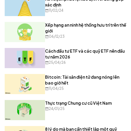
xác định
11/02/24
Xếp hạng an ninh hệ thống hưu trí trên thế
giới
06/12/23
Cách đầu tư ETF và các quỹ ETF nên đầu
tư năm 2026
25/04/26
Bitcoin: Tài sản điện tử đang nóng lên
bao giờ hết
11/04/25
Thực trạng Chung cư cũ Việt Nam
24/01/25
8 lý do mà bạn cần thiết lập một quỹ