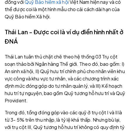
đồng với
Quỹ Bảo hiểm xã hội
Việt Nam hiện nay và có
thể được coi là một hình mẫu cho cải cách dài hạn của
Quỹ Bảo hiểm Xã hội.
Thái Lan - Được coi là ví dụ điển hình nhất ở
ĐNÁ
Thái Lan tuân thủ chặt chẽ theo hệ thống 03 Trụ cột
soạn thảo bởi Ngân hàng Thế giới. Theo đó, bao gồm: I)
An sinh xã hội, II) Quỹ hưu trí chính phủ cho nhân viên khu
vực công và khu vực tư nhân, và các chương trình xác
định mức đóng góp do tư nhân quản lý, và III) Kế hoạch
hưu trí tự nguyện, bao gồm Quỹ tương hỗ hưu trí và Quỹ
Provident.
Trong đó, tổng đóng góp vào các quỹ ở trụ cột I và II là
từ 3- 5% trên thu nhập, là tỷ lệ khá thấp. Nhưng bù lại,
với trụ cột III, Quỹ tương hỗ hưu trí không có quy định tỷ