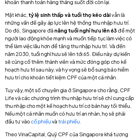
khoản thanh toán hàng tháng suốt đời còn lại.
Mặt khác,
tỷ lệ sinh thấp và tuổi thọ kéo dài
vẫn là
những vấn đề gây áp lực lên hệ thống thu nhập hưu trí.
Do đó, Singapore đã
nâng tuổi nghỉ hưu lên 63
để một
người lao động khỏe mạnh và muốn tiếp tục làm việc có
thể làm việc lâu hơn để tăng thu nhập hưu trí. Và đến
năm 2030, tuổi nghỉ hưu sẽ lên tới 65. Điều này dự kiến
sẽ củng cố thêm thành viên và mức đóng góp cho kế
hoạch hưu trí sau này, và hy vọng sẽ bổ sung bảo hiểm
hưu trí cho khoản tiết kiệm CPF của một cá nhân.
Tuy vậy, một số chuyên gia ở Singapore cho rằng, CPF
Life và các chương trình thu nhập hưu trí sẽ chỉ cung cấp
thu nhập cho một kế hoạch hưu trí cơ bản hay tối thiểu.
Nếu một cá nhân muốn có hưu trí an nhàn, họ sẽ phải
đầu tư vào
cổ phiếu
và
trái phiếu
.
Theo VinaCapital, Quỹ CPF của Singapore khá tương