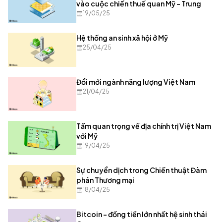
vào cuộc chiến thuế quan Mỹ - Trung
19/05/25
Hệ thống an sinh xã hội ở Mỹ
25/04/25
Đổi mới ngành năng lượng Việt Nam
21/04/25
Tầm quan trọng về địa chính trị Việt Nam
với Mỹ
19/04/25
Sự chuyển dịch trong Chiến thuật Đàm
phán Thương mại
18/04/25
Bitcoin - đồng tiền lớn nhất hệ sinh thái