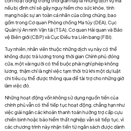
còn hoạt động trong thời gian này là những dịch vụ mà
nếu bị đình chỉ sẽ gây nguy hiểm cho sức khỏe, tính
mạng hoặc sự an toàn cá nhân của công chúng, bao
gồm trong Cơ quan Phòng chống Ma túy (DEA), Cục
Quản lý An ninh Vận tải (TSA), Cơ quan Hải quan và Bảo
vệ Biên giới (CBP) và Cục Điều tra Liên bang (FBI).
Tuy nhiên, nhân viên thuộc những dịch vụ này có thể
không được trả lương trong thời gian Chính phủ đóng
cửa, một vài người có thể buộc phải nghỉ phép không
lương, thậm chí là nghỉ việc tạm thời trừ khi một dự luật
chi tiêu cụ thể được thông qua để tài trợ cho những giờ
làm việc đó.
Những hoạt động vốn không sử dụng nguồn tiền của
chính phủ vẫn có thể tiếp tục hoạt động, chẳng hạn như
việc giải ngân các khoản thanh toán hưởng trợ cấp cựu
chiến binh hoặc bảo hiểm thất nghiệp vẫn sẽ tiếp tục, vì
các chương trình này nhận tiền từ ngân sách được dành