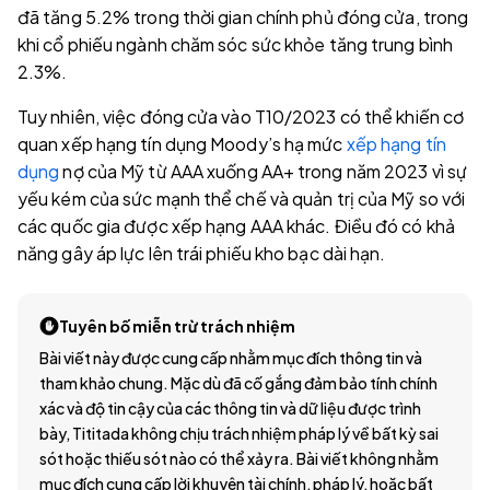
đã tăng 5.2% trong thời gian chính phủ đóng cửa, trong
khi cổ phiếu ngành chăm sóc sức khỏe tăng trung bình
2.3%.
Tuy nhiên, việc đóng cửa vào T10/2023 có thể khiến cơ
quan xếp hạng tín dụng Moody’s hạ mức
xếp hạng tín
dụng
nợ của Mỹ từ AAA xuống AA+ trong năm 2023 vì sự
yếu kém của sức mạnh thể chế và quản trị của Mỹ so với
các quốc gia được xếp hạng AAA khác. Điều đó có khả
năng gây áp lực lên trái phiếu kho bạc dài hạn.
Tuyên bố miễn trừ trách nhiệm
Bài viết này được cung cấp nhằm mục đích thông tin và
tham khảo chung. Mặc dù đã cố gắng đảm bảo tính chính
xác và độ tin cậy của các thông tin và dữ liệu được trình
bày, Tititada không chịu trách nhiệm pháp lý về bất kỳ sai
sót hoặc thiếu sót nào có thể xảy ra. Bài viết không nhằm
mục đích cung cấp lời khuyên tài chính, pháp lý, hoặc bất