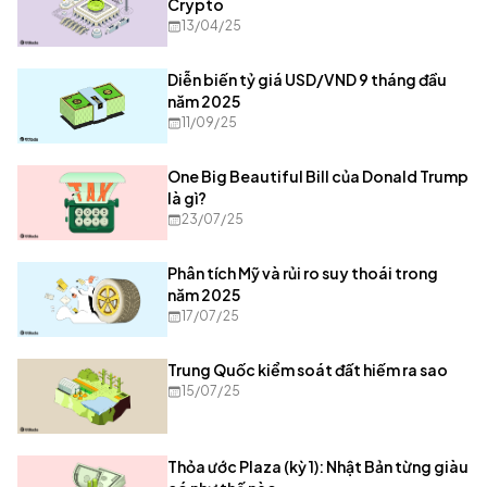
Crypto
13/04/25
Diễn biến tỷ giá USD/VND 9 tháng đầu
năm 2025
11/09/25
One Big Beautiful Bill của Donald Trump
là gì?
23/07/25
Phân tích Mỹ và rủi ro suy thoái trong
năm 2025
17/07/25
Trung Quốc kiểm soát đất hiếm ra sao
15/07/25
Thỏa ước Plaza (kỳ 1): Nhật Bản từng giàu