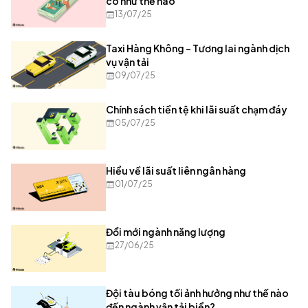
có như thế nào
13/07/25
Taxi Hàng Không – Tương lai ngành dịch
vụ vận tải
09/07/25
Chính sách tiền tệ khi lãi suất chạm đáy
05/07/25
Hiểu về lãi suất liên ngân hàng
01/07/25
Đổi mới ngành năng lượng
27/06/25
Đội tàu bóng tối ảnh hưởng như thế nào
đến ngành vận tải biển?