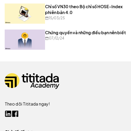
Chỉ số VN30 theo Bộ chỉ số HOSE-Index
phiên bản 4.0
15/03/25
Chứng quyền và những điều bạn nên biết
07/12/24
Theo dõi Tititada ngay!