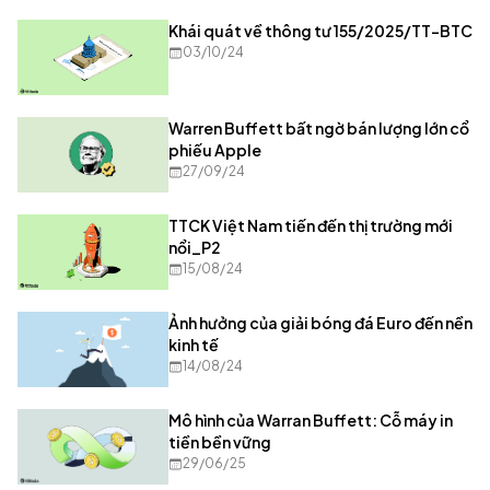
Khái quát về thông tư 155/2025/TT-BTC
03/10/24
Warren Buffett bất ngờ bán lượng lớn cổ
phiếu Apple
27/09/24
TTCK Việt Nam tiến đến thị trường mới
nổi_P2
15/08/24
Ảnh hưởng của giải bóng đá Euro đến nền
kinh tế
14/08/24
Mô hình của Warran Buffett: Cỗ máy in
tiền bền vững
29/06/25