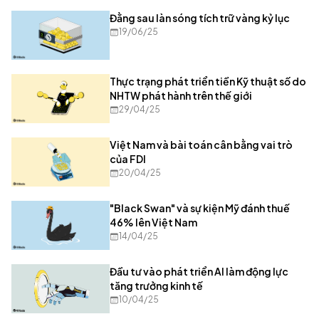
Đằng sau làn sóng tích trữ vàng kỷ lục
19/06/25
Thực trạng phát triển tiền Kỹ thuật số do
NHTW phát hành trên thế giới
29/04/25
Việt Nam và bài toán cân bằng vai trò
của FDI
20/04/25
"Black Swan" và sự kiện Mỹ đánh thuế
46% lên Việt Nam
14/04/25
Đầu tư vào phát triển AI làm động lực
tăng trưởng kinh tế
10/04/25