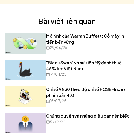
Bài viết liên quan
Mô hình của Warran Buffett: Cỗ máy in
tiền bền vững
29/06/25
"Black Swan" và sự kiện Mỹ đánh thuế
46% lên Việt Nam
14/04/25
Chỉ số VN30 theo Bộ chỉ số HOSE-Index
phiên bản 4.0
15/03/25
Chứng quyền và những điều bạn nên biết
07/12/24