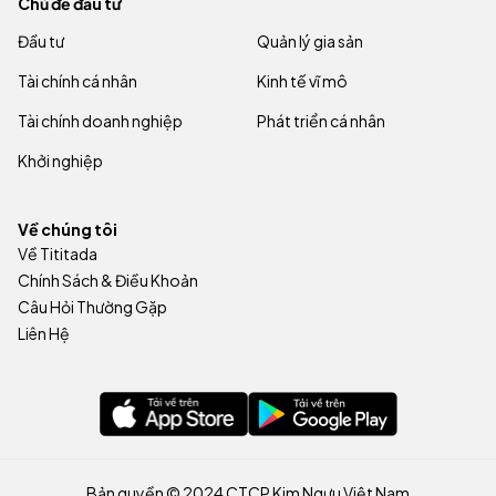
Chủ đề đầu tư
Đầu tư
Quản lý gia sản
Tài chính cá nhân
Kinh tế vĩ mô
Tài chính doanh nghiệp
Phát triển cá nhân
Khởi nghiệp
Về chúng tôi
Về Tititada
Chính Sách & Điều Khoản
Câu Hỏi Thường Gặp
Liên Hệ
Bản quyền © 2024 CTCP Kim Ngưu Việt Nam