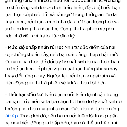
gia tăng tài sản thì cổ phiếu nên được cân nhắc vì chúng
có khả năng sinh lời cao hơn trái phiếu, đặc biệt nếu bạn
lựa chọn cổ phiếu tốt và nắm giữ trong thời gian đủ dài.
Tuy nhiên, nếu bạn là một nhà đầu tư thận trọng hơn và
ưu tiên dòng thu nhập thụ động, thì trái phiếu sẽ phù
hợp nhờ việc chi trả lợi tức định kỳ.
-
Mức độ chấp nhận rủi ro:
Như từ đặc điểm của hai
loại chứng khoán này, nếu bạn sẵn sàng chấp nhận mức
độ rủi ro cao hơn để đổi lấy tỷ suất sinh lời cao hơn, bạn
có thể ưu tiên cổ phiếu vì giá của loại chứng khoán này
thay đổi từng ngày. Ngược lại, nếu bạn e ngại rủi ro và
biến động giá thì trái phiếu sẽ là lựa chọn tốt hơn.
-
Thời hạn đầu tư:
Nếu bạn muốn kiếm lợi nhuận trong
dài hạn, cổ phiếu sẽ là lựa chọn tốt hơn do tỷ suất sinh lời
thường cao hơn cũng như nhận được lợi ích từ hiệu ứng
lãi kép
. Trong khi đó, nếu bạn muốn kiếm lời trong ngắn
hạn mà biến động giá thấp hơn, bạn có thể ưu tiên trái