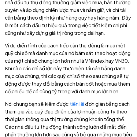
nhà đầu tư thụ động thường giảm việc mua, bán thường
xuyên và áp dụng chiến lược mua và nắm giữ, và chỉ tái
cân bằng theo định kỳ như hàng quý hay hàng năm. Đây
là một cách đầu tư hiệu quả trong việc tiết kiệm chi phí
cũng như xây dựng giá trị ròng trong dài hạn.
Ví dụ điển hình của cách tiếp cận thụ động là mua một
quỹ chỉ số mà danh mục của nó bám sát theo hoạt động
của một chỉ số chung lớn hơn như là VNIndex hay VN30.
Khi nào các chỉ số lớn này thực hiện tái cân bằng danh
mục của chúng, thì các quỹ chỉ số theo sau chúng sẽ tự
động được thay đổi bằng cách bán bớt hoặc mua thêm
cổ phiếu để có cùng tỷ trọng với danh mục lớn hơn.
Nói chung bạn sẽ kiếm được
tiền lãi
đơn giản bằng cách
tham gia vào quỹ đạo đi lên của lợi nhuận công ty theo
thời gian thông qua thị trường chứng khoán tổng thể.
Các nhà đầu tư thụ động thành công luôn để mắt đến
phần thưởng lớn hơn sau cùng và bỏ qua những mục tiêu