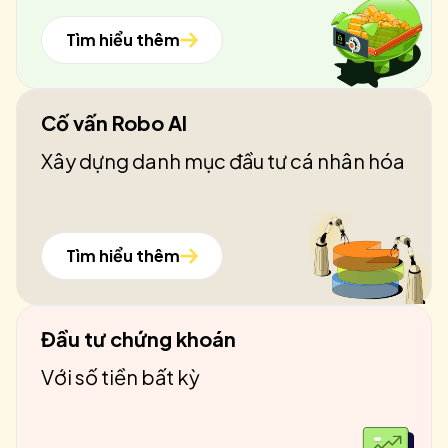
Tìm hiểu thêm
Cố vấn Robo AI
Xây dựng danh mục đầu tư cá nhân hóa
Tìm hiểu thêm
Đầu tư chứng khoán
Với số tiền bất kỳ