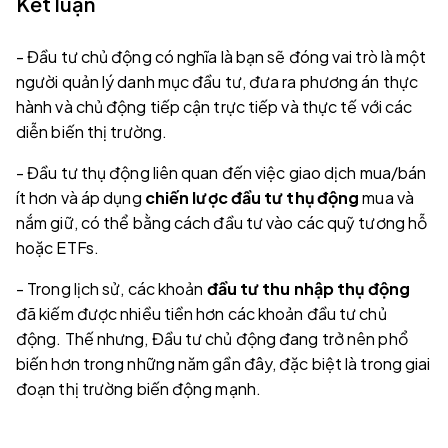
Kết luận
- Đầu tư chủ động có nghĩa là bạn sẽ đóng vai trò là một
người quản lý danh mục đầu tư, đưa ra phương án thực
hành và chủ động tiếp cận trực tiếp và thực tế với các
diễn biến thị trường.
- Đầu tư thụ động liên quan đến việc giao dịch mua/bán
ít hơn và áp dụng
chiến lược đầu tư thụ động
mua và
nắm giữ, có thể bằng cách đầu tư vào các quỹ tương hỗ
hoặc ETFs.
- Trong lịch sử, các khoản
đầu tư thu nhập thụ động
đã kiếm được nhiều tiền hơn các khoản đầu tư chủ
động. Thế nhưng, Đầu tư chủ động đang trở nên phổ
biến hơn trong những năm gần đây, đặc biệt là trong giai
đoạn thị trường biến động mạnh.