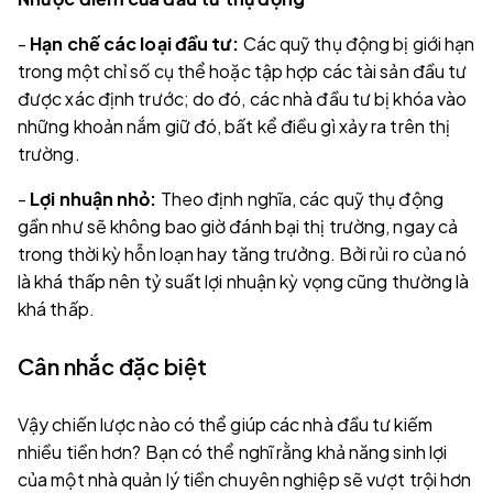
-
Hạn chế các loại đầu tư:
Các quỹ thụ động bị giới hạn
trong một chỉ số cụ thể hoặc tập hợp các tài sản đầu tư
được xác định trước; do đó, các nhà đầu tư bị khóa vào
những khoản nắm giữ đó, bất kể điều gì xảy ra trên thị
trường.
-
Lợi nhuận nhỏ:
Theo định nghĩa, các quỹ thụ động
gần như sẽ không bao giờ đánh bại thị trường, ngay cả
trong thời kỳ hỗn loạn hay tăng trưởng. Bởi rủi ro của nó
là khá thấp nên tỷ suất lợi nhuận kỳ vọng cũng thường là
khá thấp.
Cân nhắc đặc biệt
Vậy chiến lược nào có thể giúp các nhà đầu tư kiếm
nhiều tiền hơn? Bạn có thể nghĩ rằng khả năng sinh lợi
của một nhà quản lý tiền chuyên nghiệp sẽ vượt trội hơn