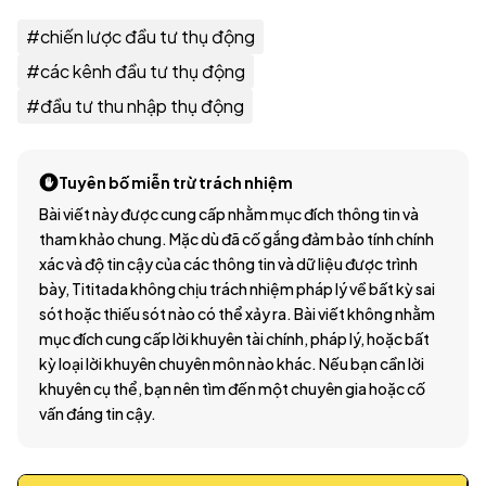
#
chiến lược đầu tư thụ động
#
các kênh đầu tư thụ động
#
đầu tư thu nhập thụ động
Tuyên bố miễn trừ trách nhiệm
Bài viết này được cung cấp nhằm mục đích thông tin và
tham khảo chung. Mặc dù đã cố gắng đảm bảo tính chính
xác và độ tin cậy của các thông tin và dữ liệu được trình
bày, Tititada không chịu trách nhiệm pháp lý về bất kỳ sai
sót hoặc thiếu sót nào có thể xảy ra. Bài viết không nhằm
mục đích cung cấp lời khuyên tài chính, pháp lý, hoặc bất
kỳ loại lời khuyên chuyên môn nào khác. Nếu bạn cần lời
khuyên cụ thể, bạn nên tìm đến một chuyên gia hoặc cố
vấn đáng tin cậy.