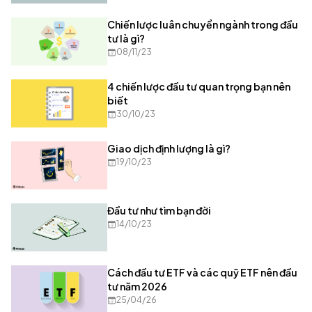
Chiến lược luân chuyển ngành trong đầu
tư là gì?
08/11/23
4 chiến lược đầu tư quan trọng bạn nên
biết
30/10/23
Giao dịch định lượng là gì?
19/10/23
Đầu tư như tìm bạn đời
14/10/23
Cách đầu tư ETF và các quỹ ETF nên đầu
tư năm 2026
25/04/26