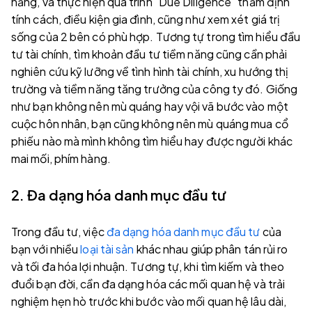
năng, và thực hiện quá trình "Due Diligence" thẩm định
tính cách, điều kiện gia đình, cũng như xem xét giá trị
sống của 2 bên có phù hợp. Tương tự trong tìm hiểu đầu
tư tài chính, tìm khoản đầu tư tiềm năng cũng cần phải
nghiên cứu kỹ lưỡng về tình hình tài chính, xu hướng thị
trường và tiềm năng tăng trưởng của công ty đó. Giống
như bạn không nên mù quáng hay vội vã bước vào một
cuộc hôn nhân, bạn cũng không nên mù quáng mua cổ
phiếu nào mà mình không tìm hiểu hay được người khác
mai mối, phím hàng.
2. Đa dạng hóa danh mục đầu tư
Trong đầu tư, việc
đa dạng hóa danh mục đầu tư
của
bạn với nhiều
loại tài sản
khác nhau giúp phân tán rủi ro
và tối đa hóa lợi nhuận. Tương tự, khi tìm kiếm và theo
đuổi bạn đời, cần đa dạng hóa các mối quan hệ và trải
nghiệm hẹn hò trước khi bước vào mối quan hệ lâu dài,