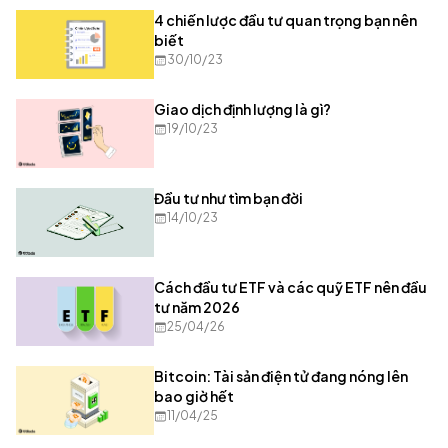
4 chiến lược đầu tư quan trọng bạn nên
biết
30/10/23
Giao dịch định lượng là gì?
19/10/23
Đầu tư như tìm bạn đời
14/10/23
Cách đầu tư ETF và các quỹ ETF nên đầu
tư năm 2026
25/04/26
Bitcoin: Tài sản điện tử đang nóng lên
bao giờ hết
11/04/25