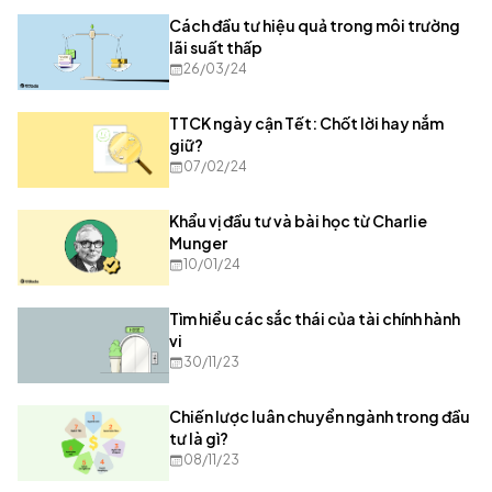
Cách đầu tư hiệu quả trong môi trường
lãi suất thấp
26/03/24
TTCK ngày cận Tết: Chốt lời hay nắm
giữ?
07/02/24
Khẩu vị đầu tư và bài học từ Charlie
Munger
10/01/24
Tìm hiểu các sắc thái của tài chính hành
vi
30/11/23
Chiến lược luân chuyển ngành trong đầu
tư là gì?
08/11/23