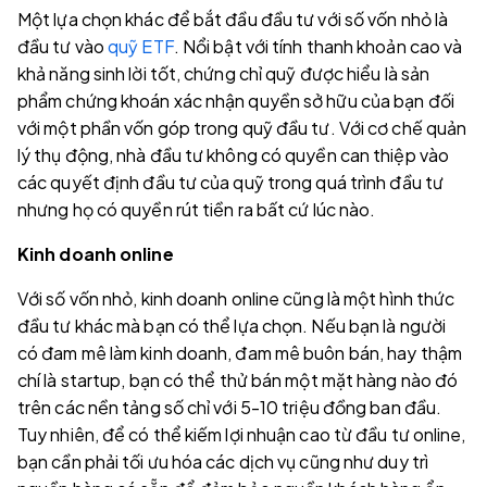
Một lựa chọn khác để bắt đầu đầu tư với số vốn nhỏ là
đầu tư vào
quỹ ETF
. Nổi bật với tính thanh khoản cao và
khả năng sinh lời tốt, chứng chỉ quỹ được hiểu là sản
phẩm chứng khoán xác nhận quyền sở hữu của bạn đối
với một phần vốn góp trong quỹ đầu tư. Với cơ chế quản
lý thụ động, nhà đầu tư không có quyền can thiệp vào
các quyết định đầu tư của quỹ trong quá trình đầu tư
nhưng họ có quyền rút tiền ra bất cứ lúc nào.
Kinh doanh online
Với số vốn nhỏ, kinh doanh online cũng là một hình thức
đầu tư khác mà bạn có thể lựa chọn. Nếu bạn là người
có đam mê làm kinh doanh, đam mê buôn bán, hay thậm
chí là startup, bạn có thể thử bán một mặt hàng nào đó
trên các nền tảng số chỉ với 5-10 triệu đồng ban đầu.
Tuy nhiên, để có thể kiếm lợi nhuận cao từ đầu tư online,
bạn cần phải tối ưu hóa các dịch vụ cũng như duy trì