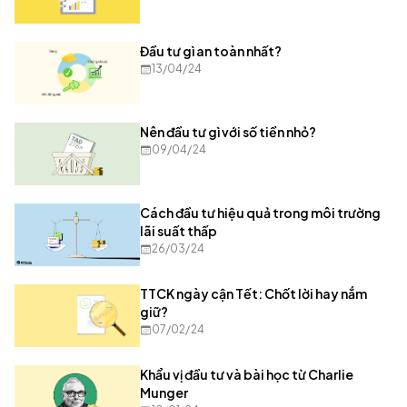
Đầu tư gì an toàn nhất?
13/04/24
Nên đầu tư gì với số tiền nhỏ?
09/04/24
Cách đầu tư hiệu quả trong môi trường
lãi suất thấp
26/03/24
TTCK ngày cận Tết: Chốt lời hay nắm
giữ?
07/02/24
Khẩu vị đầu tư và bài học từ Charlie
Munger