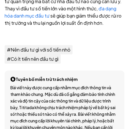
tư quan trọng mà bất cứ nhà đầu tư nào cũng cần lưu ý.
Thay vì đầu tư số tiền lớn vào một hình thức,
đa dạng
hóa danh mục đầu tư
sẽ giúp bạn giảm thiểu được rủi ro
thị trường và thu lại nguồn lợi suất ổn định hơn.
#
Nên đầu tư gì với số tiền nhỏ
#
Có ít tiền nên đầu tư gì
Tuyên bố miễn trừ trách nhiệm
Bài viết này được cung cấp nhằm mục đích thông tin và
tham khảo chung. Mặc dù đã cố gắng đảm bảo tính chính
xác và độ tin cậy của các thông tin và dữ liệu được trình
bày, Tititada không chịu trách nhiệm pháp lý về bất kỳ sai
sót hoặc thiếu sót nào có thể xảy ra. Bài viết không nhằm
mục đích cung cấp lời khuyên tài chính, pháp lý, hoặc bất
kỳ loại lời khuyên chuyên môn nào khác. Nếu bạn cần lời