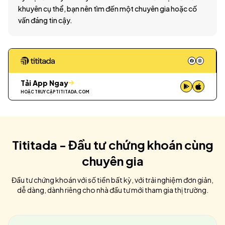
khuyên cụ thể, bạn nên tìm đến một chuyên gia hoặc cố
vấn đáng tin cậy.
Tải App Ngay
HOẶC TRUY CẬP
TITITADA.COM
Tititada - Đầu tư chứng khoán cùng
chuyên gia
Đầu tư chứng khoán với số tiền bất kỳ, với trải nghiệm đơn giản,
dễ dàng, dành riêng cho nhà đầu tư mới tham gia thị trường.