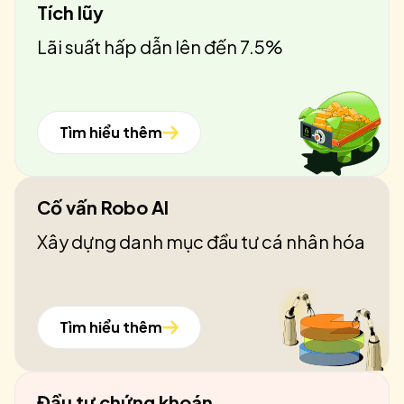
Tích lũy
Lãi suất hấp dẫn lên đến 7.5%
Tìm hiểu thêm
Cố vấn Robo AI
Xây dựng danh mục đầu tư cá nhân hóa
Tìm hiểu thêm
Đầu tư chứng khoán